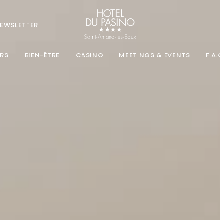
EWSLETTER
OPENS IN A NEW TAB.
ARS
BIEN-ÊTRE
CASINO
MEETINGS & EVENTS
F.A.